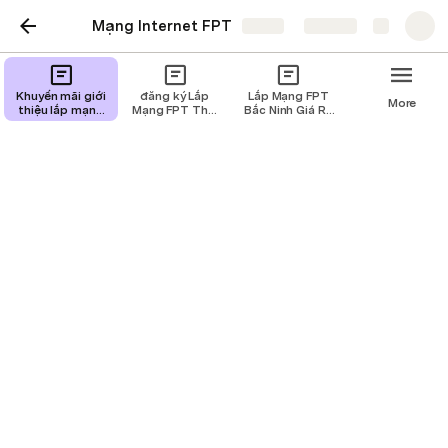
Mạng Internet FPT
Share
Explore
Khuyến mãi giới
đăng ký Lắp
Lắp Mạng FPT
More
thiệu lắp mạng
Mạng FPT Thái
Bắc Ninh Giá Rẻ
FPT Hà Nội Năm
Bình Mới Nhất
Ưu Đãi HOT
2023
Của Năm.
Năm 2023
Lắp Mạng FPT Bắc Ninh
Giá Rẻ Ưu Đãi HOT Năm
2023
Bạn là cá nhân, hộ gia đình 
hay
công
ty
 đang sinh 
sống
và
 làm việc tại 
tỉnh
 Bắc 
Ninh
muốn
 sử dụng 
dịch vụ lắp mạng FPT tại 
tỉnh
 Bắc Ninh nhưng chưa 