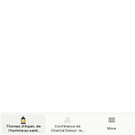
Nouveauté : redirection : cette page est 
désormais transférée ici : 
Conférence de Chantal Delsol : présentations
Thomas d’Aquin, de
Conférence de
More
l’homme au saint
Chantal Delsol : les
(Conférence de
aventures