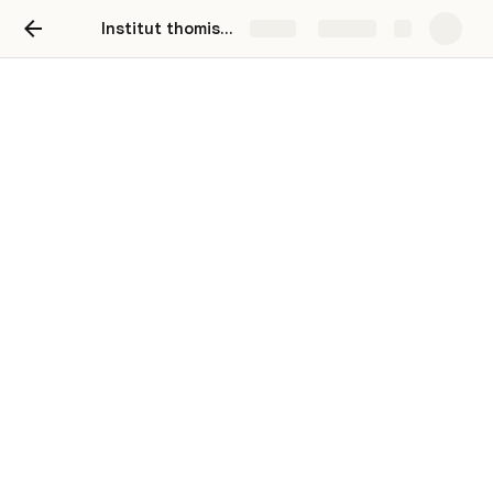
Institut thomiste - Paris 2023
Share
Explore
Conférence de Chantal
Delsol : les aventures
contemporaines de
l'universalisme