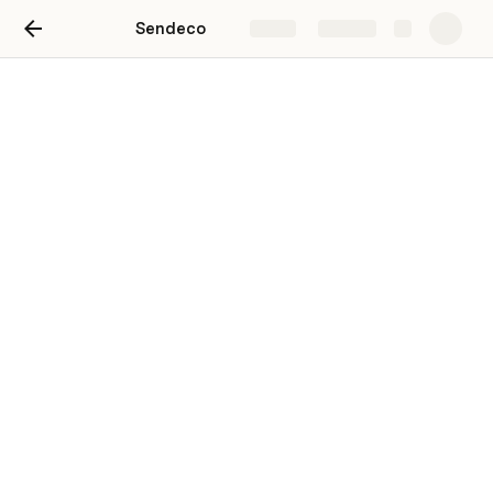
Sendeco
Share
Explore
Mayores
Información Contable
Mayores