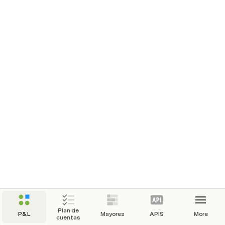
Plan de
P&L
Mayores
APIS
More
cuentas