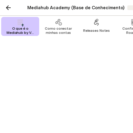
Mediahub Academy (Base de Conhecimento)
Sh
O que é o
Como conectar
Confi
Releases Notes
Mediahub by V4
minhas contas
Ro
Company
Ainda precisa de ajuda?