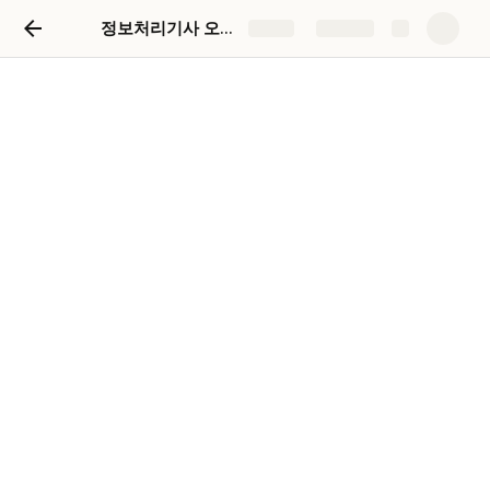
정보처리기사 오답노트 + 뭘 몰라랐는지
Share
Explore
정보처리기사 오답노트 + 뭘
몰라랐는지
Q. 메시지 지향 미들웨어(Message-Oriented Middleware, 
MOM)에 대한 설명으로 틀린 것은?
1) 느리고 안정적인 응답보다는 즉각적인 응답이 필요한 온
라인 업무에 적합하다.
2) 독립적인 애플리케이션을 하나의 통합된 시스템으로 묶
기 위한 역할을 한다.
3) 송신측과 수신측의 연결 시 메시지 큐를 활용하는 방법
이 있다.