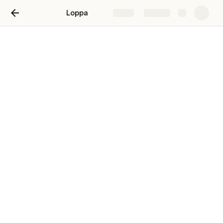
Loppa
Share
Explore
Läs
Francisco Padilla
Läs i ordningen 1-7.
Läs, titta  och lyssna noga. Varenda text, bild & video. 
I ordning. Bläddra igenom allt på varenda sida helt och 