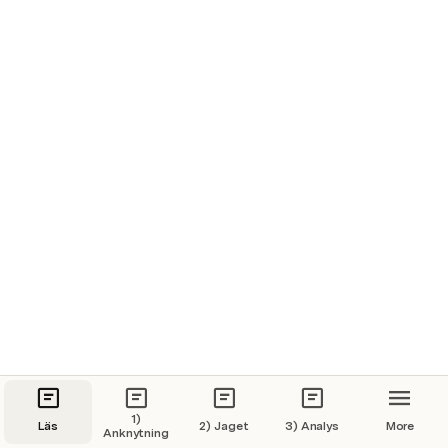
hållet. Start till slut.

Reflektera ordentligt och skriv ner dina tankar på varje 
punkt.
1)
Läs
2) Jaget
3) Analys
More
Anknytning