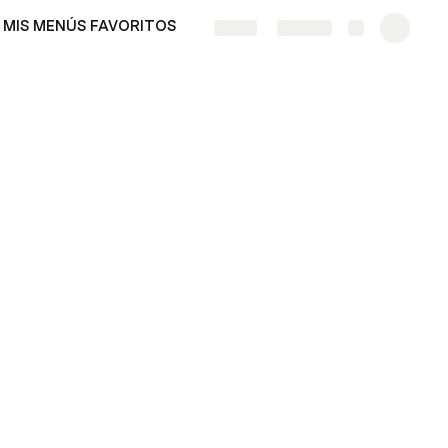
MIS MENÚS FAVORITOS
Lista de compras
More
Share
Explore