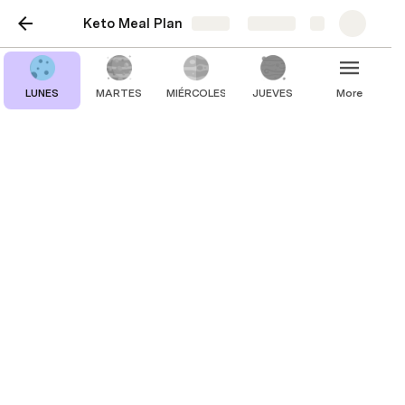
Keto Meal Plan
Share
Explore
LUNES
MARTES
MIÉRCOLES
JUEVES
More
LUNES
💡   Desliza para ver la 
próxima comida 