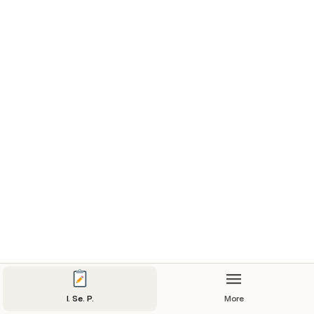
HORARIOS
CADETES
I. Se. P.
More
TECNICATURA