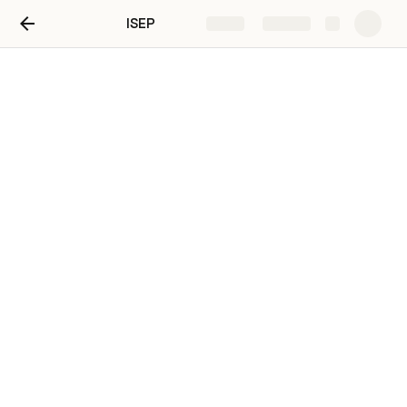
ISEP
Share
Explore
I. Se. P.