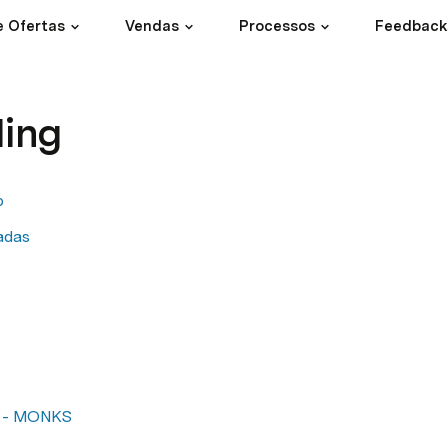
e Ofertas
Vendas
Processos
Feedback
ling
o
adas
 - MONKS