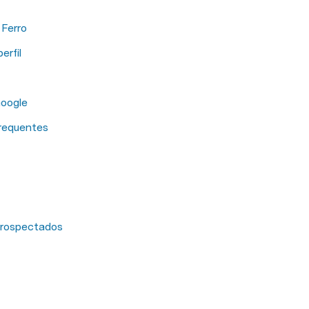
Ferro
erfil
Google
requentes
prospectados