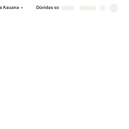
s Kauana
Dúvidas sobre contratos
Share
Explore