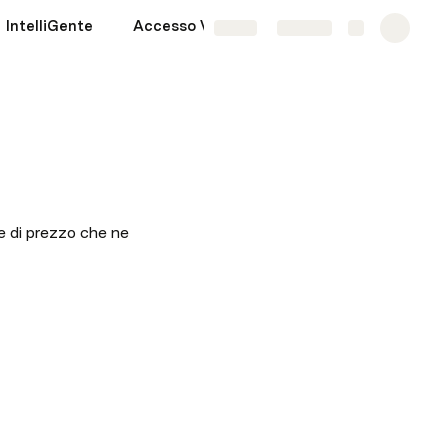
IntelliGente
Accesso Versione Web
More
Share
Explore
 di prezzo che ne 