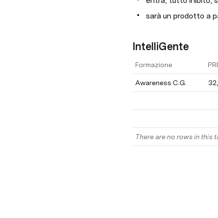
entra, tutto inibito
sarà un prodotto a p
IntelliGente
Formazione
PR
Awareness C.G.
32,
There are no rows in this t