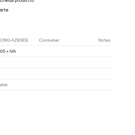
, scheda prodotto
arte
ICING AZIENDE
Consumer
Notes
00 + IVA
able