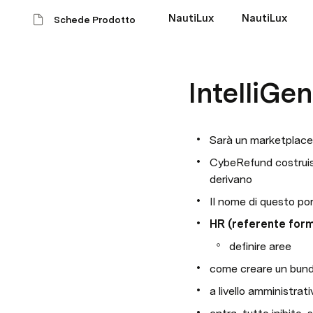
NautiLux
NautiLux
Schede Prodotto
IntelliGe
Sarà un marketplace 
CybeRefund costruisc
derivano
Il nome di questo po
HR (referente form
definire aree
come creare un bundl
a livello amministrati