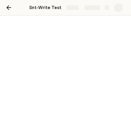
Snt-Write Test
Share
Explore
Snt-Write Test
Cường Ngô Thế
CT
Mục đích: giúp dễ hiễu hơn về các bước thực hiện và viết 
các file test 
Bước 1:
Tạo bước truy cập vào trang cần thực hiện file test 
thông qua token của account có sẵn