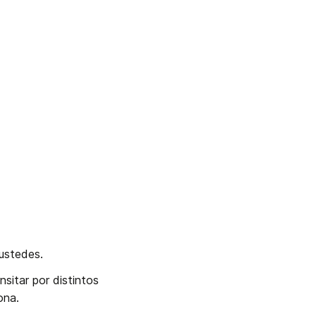
 ustedes. 
itar por distintos 
ona.