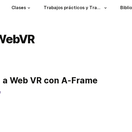
Clases
Trabajos prácticos y Trabajo Final
Bibli
 WebVR
n a Web VR con A-Frame
e