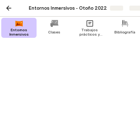
Entornos Inmersivos - Otoño 2022
Share
Expl
Trabajos prácticos y
Entornos
Trabajos
Clases
Bibliografía
Inmersivos
prácticos y
Trabajo Final
Trabajo Final
Trabajo Práctico 1: Realidad Aumentada
Trabajo Práctico 2: Realidad Virtual
Trabajo Final