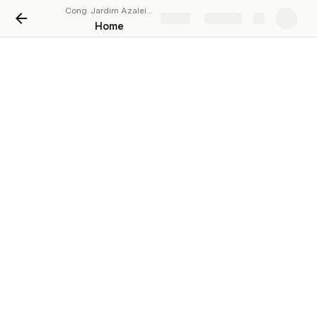
Cong. Jardim Azaleia (97.337)
Share
Explore
Home
ONGTOOL
Oi, 
sejam Bem Vindos!
  👋😄 
Vejam abaixo os anúncios da congregação Jardim 
Azaleia
📋 Designações