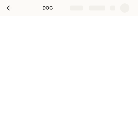
DOC
Share
Explore
被拖拽