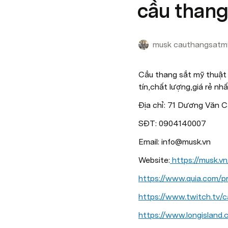
cầu thang
musk cauthangsatm
Cầu thang sắt mỹ thuật 
tín,chất lượng,giá rẻ nhấ
Địa chỉ: 71 Dương Văn 
SĐT: 0904140007
Email: info@musk.vn
Website:
https://musk.v
https://www.quia.com/p
https://www.twitch.tv
https://www.longisland