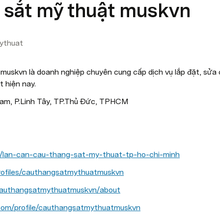
 sắt mỹ thuật muskvn
ythuat
muskvn là doanh nghiệp chuyên cung cấp dịch vụ lắp đặt, sửa 
t hiện nay. 
Cam, P.Linh Tây, TP.Thủ Đức, TPHCM
n/lan-can-cau-thang-sat-my-thuat-tp-ho-chi-minh
rofiles/cauthangsatmythuatmuskvn
/cauthangsatmythuatmuskvn/about
.com/profile/cauthangsatmythuatmuskvn