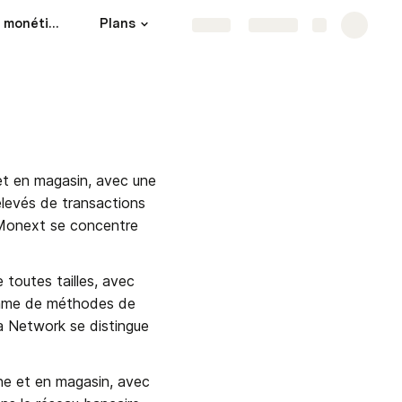
Benchmark offres monétique
Plans
Etude marché/concu
Share
Explore
et en magasin, avec une 
élevés de transactions 
Monext se concentre 
toutes tailles, avec 
gamme de méthodes de 
ra Network se distingue 
ne et en magasin, avec 