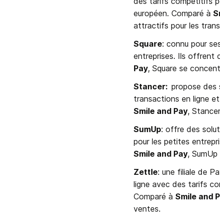
des tarifs compétitifs p
européen. Comparé à 
S
attractifs pour les tran
Square
: connu pour ses
entreprises. Ils offrent
Pay
, Square se concentre
Stancer:  
propose des s
Smile and Pay
, Stancer
SumUp
: offre des solu
Smile and Pay
, SumUp s
Zettle
: une filiale de 
ligne avec des tarifs co
Comparé à 
Smile and 
ventes.