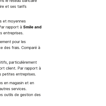
ns le réseau bancaire 
e et ses tarifs 
es et moyennes 
Par rapport à 
Smile and 
es entreprises.
ement pour les 
transactions en ligne et par lien Ils mettent l’accent sur la simplicité et la transparence des frais. Comparé à 
ifs, particulièrement 
pour les petites entreprises. Ils sont connus pour leur facilité d’utilisation et leur support client. Par rapport à 
s petites entreprises.
ns en magasin et en 
utres services. 
s outils de gestion des 