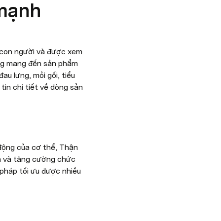
 mạnh
ể con người và được xem 
ông mang đến sản phẩm 
u lưng, mỏi gối, tiểu 
in chi tiết về dòng sản 
động của cơ thể, Thận 
ện và tăng cường chức 
háp tối ưu được nhiều 