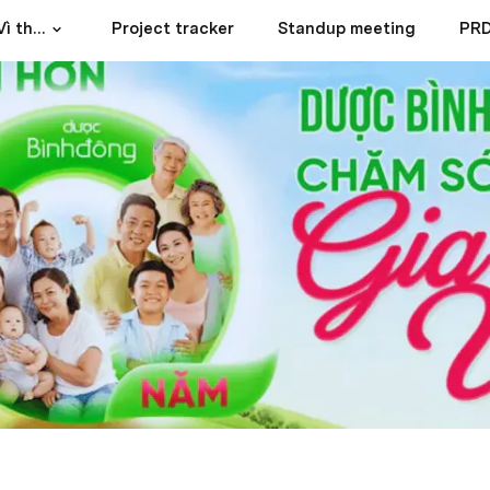
Bổ Thận Bình Đông - Vì thận khỏe mạnh
Project tracker
Standup meeting
PR