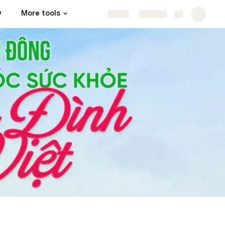
D
More tools
Share
Explore