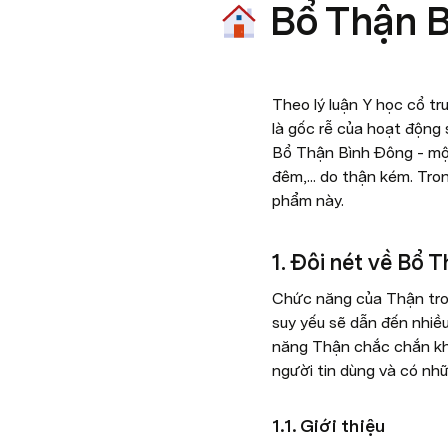
Bổ Thận B
Theo lý luận Y học cổ tr
là gốc rễ của hoạt động
Bổ Thận Bình Đông - một 
đêm,... do thận kém. Tron
phẩm này.
1. Đôi nét về Bổ 
Chức năng của Thận tron
suy yếu sẽ dẫn đến nhiều
năng Thận chắc chắn khô
người tin dùng và có nhữ
1.1. Giới thiệu