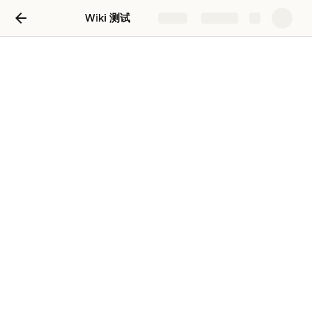
Wiki 测试
Share
Explore
3