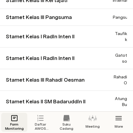
Stamet Kelas III Kertajati
Internas
Stamet Kelas III Pangsuma
Pangsum
Taufik
Stamet Kelas I Radin Inten II
k
Gatot
Stamet Kelas I Radin Inten II
so
Rahadi
Stamet Kelas III Rahadi Oesman
O
Atung
Stamet Kelas II SM Badaruddin II
Bu
Stamet Kelas II SM Badaruddin II
Silampar
Form
Daftar
Suku
Meeting
More
Monitoring
AWOS
Cadang
Kat.1