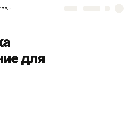
Конгресс-система и подзвучка Предварительное предложение для зала 170м2
Share
Explore
ка
ие для