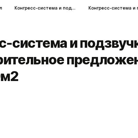
л
Конгресс-система и подзвучка Предварительное предложение для зала 170м2
с-система и подзвуч
ительное предложен
0м2