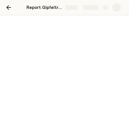
Report Gipfeltreffen Spezial - 2022
Share
Explore
Report Gipfeltreffen
Spezial
Alle Kennzahlen zum Gipfeltreffen auf einen
Blick