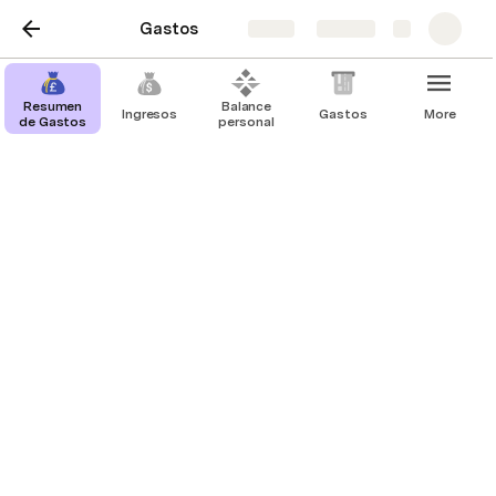
Gastos
Share
Explore
Resumen
Balance
Ingresos
Gastos
More
de Gastos
personal
Ingresos
Ingresos este mes
There are no rows in this table
Todos los ingresos
Nómina
€1,600.0
3/30/2021
March