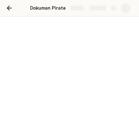
Dokuman Pirate
Share
Explore
step
Fish personaj 