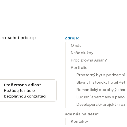
t a osobní přístup.
Zdroje:
O nás
Naše služby
Proč zrovna Arlian?
Portfolio
Prostorný byt s podzemní g
Slavný historický hotel Petr
Proč zrovna Arlian?
Romantický starobylý záme
Požádejte nás o 
bezplatnou konzultaci
Luxusní apartmány s panor
Developerský projekt - roz
Kde nás najdete?
Kontakty