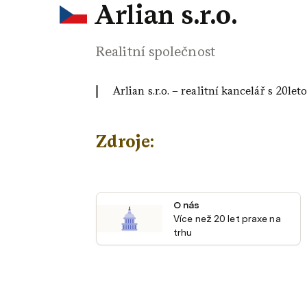
Arlian s.r.o.
Realitní společnost
Arlian s.r.o. – realitní kancelář s 20l
Zdroje:
O nás
Více než 20 let praxe na 
trhu