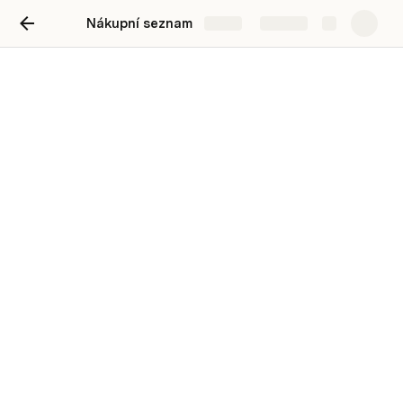
Nákupní seznam
Share
Explore
Nákupní seznam
přehled zboží
rohlík
10
10
0
houska
4
6
0
banán
4
4
0
6