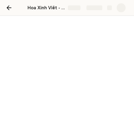
Hoa Xinh Viêt - "Thiên đường màu hoa, hạnh phúc đong đầy"
Share
Explore
Hoa Xinh Viêt - "Thiên
đường màu hoa, hạnh phúc
đong đầy"
Hoa thể hiện tình cảm và đơn thuần mang ý nghĩa về 
mặt tinh thần. Trên thực tế, để có một bó hoa tươi để 
tặng những người thân yêu, chúng ta phải bỏ ra chi phí 