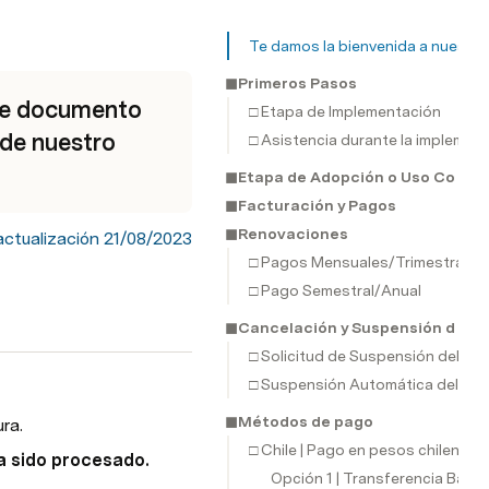
Te damos la bienvenida a nuestra
◼︎Primeros Pasos
te documento 
□ Etapa de Implementación
de nuestro 
□ Asistencia durante la implemen
◼︎Etapa de Adopción o Uso Contin
◼︎Facturación y Pagos
◼︎Renovaciones
actualización 21/08/2023
□ Pagos Mensuales/Trimestrales
□ Pago Semestral/Anual
◼︎Cancelación y Suspensión del Se
□ Solicitud de Suspensión del Ser
□ Suspensión Automática del Serv
◼︎Métodos de pago
ura.
□ Chile | Pago en pesos chilenos
ya sido procesado.
Opción 1 | Transferencia Banca