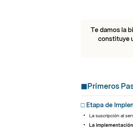
Te damos la bi
constituye 
◼︎Primeros Pa
□ Etapa de Imple
La suscripción al ser
La implementación 