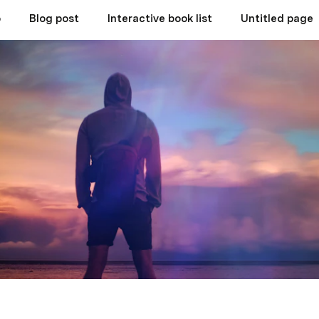
o
Blog post
Interactive book list
Untitled page