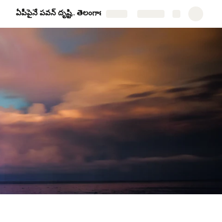
ఏపీపైనే ప‌వ‌న్ దృష్టి.. తెలంగాణ‌ను వ‌దిలేసుకున్న‌ట్టేనా?
Share
Explore