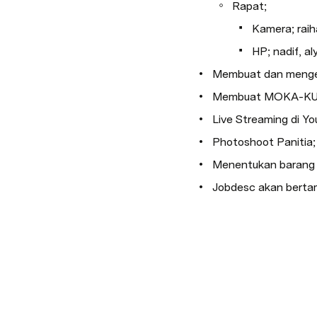
Rapat;
Kamera; raiha
HP; nadif, al
Membuat dan menge
Membuat MOKA-KU
Live Streaming di Y
Photoshoot Panitia;
Menentukan barang y
Jobdesc akan berta