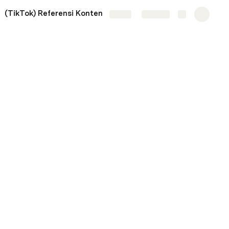
(TikTok) Referensi Konten
Tasks
More
Share
Explore