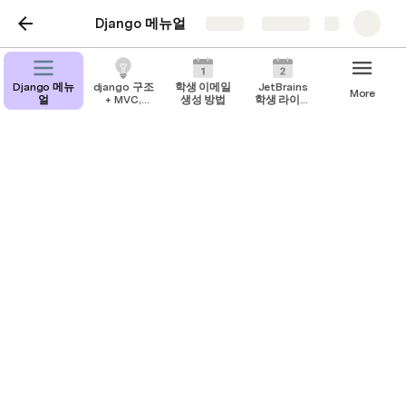
Django 메뉴얼
Share
Explore
Django 메뉴
django 구조
학생 이메일
JetBrains
More
얼
+ MVC,
생성 방법
학생 라이센
MVP, MVVM
스
JetBrains 학생 라이센스
JetBrains 학생 라이센스
JetBrains에서는 학생 라이센스를 제공하고 있습니다
일단 JetBrains에 회원가입부터 해봅시다!
JetBrains 회원가입
https://account.jetbrains.com/login
해당 링크를 타고 들어가서 회원가입을 해봅시다!