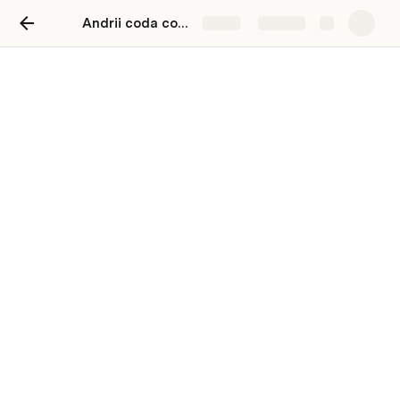
Andrii coda consulting
Share
Explore
Andrii coda consulting
якийсь підпис аби було зрозуміліше