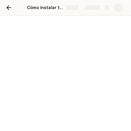
Cómo instalar tonos de llamada de Samsung desde tiktok es muy sencillo
Share
Explore
Cómo instalar tonos de
llamada de Samsung desde
tiktok es muy sencillo
¿Cómo son los tonos de llamada de 
Samsung a través de los años?