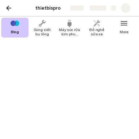
thietbispro
Share
Explore
Súng xiết
Máy súc rửa
Đồ nghề
Blog
More
bu lông
kim phun
sửa xe
giá rẻ
Blog
Spro Khuê
SK
Nên mua máy bơm hơi áp lực ngắt quãng loại nào?
Lưu ý khi mua cầu nâng 1 pha thủy lực
Cầu nâng 3 tấn