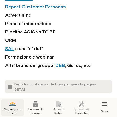
Report Customer Personas
Advertising
Piano di misurazione
Pipeline AS IS vs TO BE
CRM
SAL
 e analisi dati
Formazione e webinar
Altri brand del gruppo: 
DBB
, Guilds, etc
Registra conferma di lettura per questa pagina
[BETA]
Materiale per formazione
Organigramma
Le aree di
Guanxi
I principali
More
/
lavoro
Rules
tool che
Organizzazione
utilizziamo