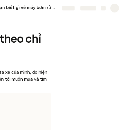
Bạn biết gì về máy bơm rửa xe tăng áp lực nước
P22-1508BTF
More
Share
Explore
theo chỉ
a xe của mình, do hiện 
n tôi muốn mua và tìm 