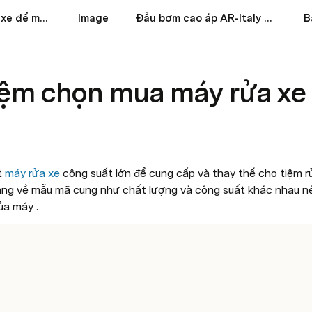
Cần mua máy rửa xe để mở tiệm
Image
Đầu bơm cao áp AR-Italy RR 18.16C+U - Kiểu lắp mặt bích
ệm chọn mua máy rửa xe 
 
máy rửa xe
 công suất lớn để cung cấp và thay thế cho tiệm rử
ạng về mẫu mã cung như chất lượng và công suất khác nhau nê
ủa máy .