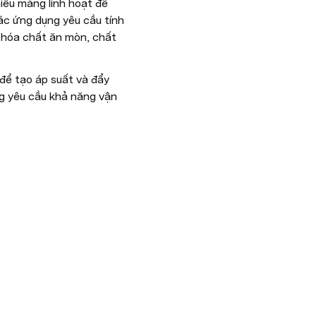
u màng linh hoạt để 
c ứng dụng yêu cầu tính 
 hóa chất ăn mòn, chất 
để tạo áp suất và đẩy 
g yêu cầu khả năng vận 