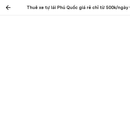
Thuê xe tự lái Phú Quốc giá rẻ chỉ từ 500k/ngày
Thuê xe tự lái Phú Quốc
giá rẻ chỉ từ 500k/ngày
và thủ tục đơn giản
Công ty mà chúng tôi đề cập sau đây là những đơn vị 
uy tín, được nhiều khách hàng đánh giá cao trong 
những năm gần đây.