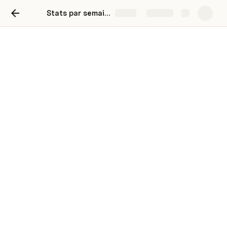
Stats par semaine
Share
Explore
"Stats" service client par
semaine
Service Client Clic And Fit
SF
Date du lundi: 
April 7-14, 2023