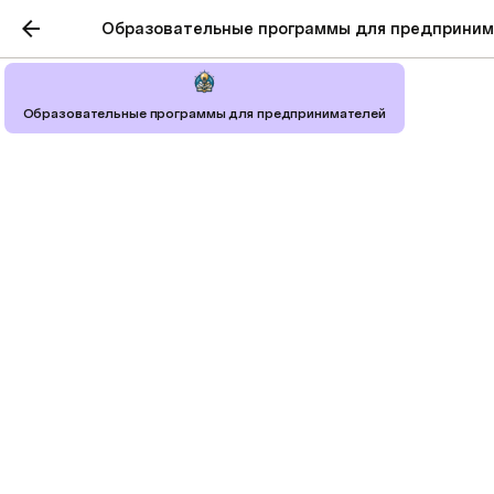
Образовательные программы для предприни
Образовательные программы для предпринимателей
Спринт. От идеи до
прототипа за пять дней
Внимание!  Вы готовы к нашему 
жесткому пятидневному марафону 
"От идеи до прототипа", так? 
Прежде чем мы начнем, давайте 
немного подготовим почву для 
ваших ожиданий. Этот курс – ваш 
билет в мир прототипирования, но 