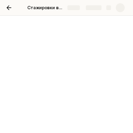
Стажировки версия для МФТИ 2022
Share
Explore
Кандидаты
Форма сбора работ по тестированию
Карточки кандидатов
Марина Петрова
Тестировщик
Мало чего не умею, но очень хочу у вас работать!!!