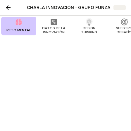
CHARLA INNOVACIÓN - GRUPO FUNZA
Share
DATOS DE LA
DESIGN
NUESTR
RETO MENTAL
INNOVACIÓN
THINKING
DESAFÍ
FEEDBACK
A través de este formulario, compártenos
tu retroalimentación sobre esta
experiencia de aprendizaje valorando los
distintos aspectos de nuestro taller
"ABORDANDO LA CONFIANZA Y EL
COMPROMISO"
Valora la experiencia de formación