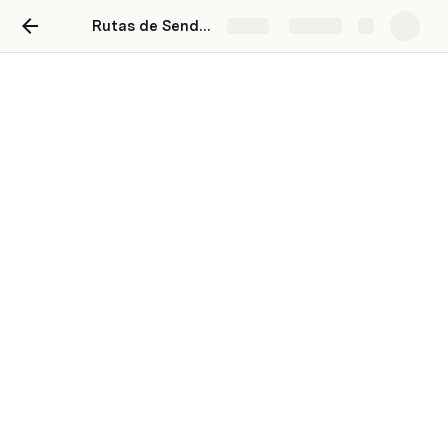
Rutas de Senderismo por Granada
Share
Explore
Rutas de Senderismo por
Granada
Carmen Del Haro
Granada es una ciudad española ubicada en el sur de 
España, que ofrece una amplia variedad de opciones 
para los amantes de la naturaleza y el senderismo. La 