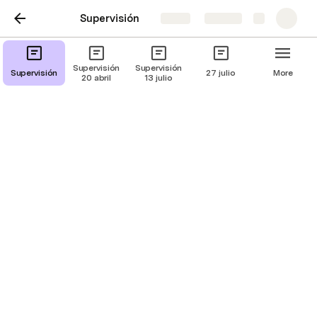
Supervisión
Share
Explore
Supervisión 8 de enero
Supervisión
Supervisión
Supervisión
27 julio
More
20 abril
13 julio
2024
Fam Sayavera Rodríguez
Fam de Brenda