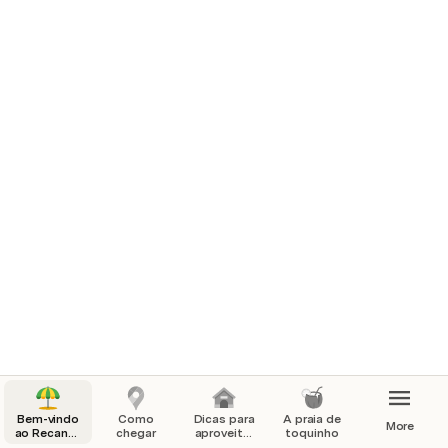
Bem-vindo
Como
Dicas para
A praia de
More
ao Recanto
chegar
aproveitar
toquinho
de
a Casa