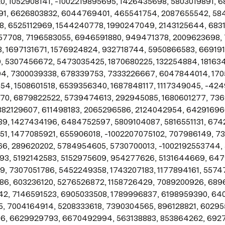
, 1052908141, -1002219895695, 1426435698, 5803019891, 68
1, 6626803832, 6044769401, 465541754, 2087655542, 584
8, 6525112969, 1544240778, 1990247049, 2143125644, 6831
57708, 7196583055, 6946591880, 949471378, 2009623698, 
, 1697131671, 1576924824, 932718744, 5950866583, 669191
 5307456672, 5473035425, 1870680225, 132254884, 181634
4, 7300039338, 678339753, 7333226667, 6047844014, 1705
4, 1508601518, 6539356340, 1687848117, 1117349045, -424
0, 6879822522, 5739474613, 292945085, 1680601277, 7369
882129607, 611498183, 2065296586, 2124042954, 642916966
9, 1427434196, 6484752597, 5809104087, 5816551131, 6742
1, 1477085921, 655906018, -1002207075102, 707986149, 73
6, 289620202, 5784954605, 5730700013, -1002192553744, 
3, 5192142583, 5152975609, 954277626, 5131644669, 6479
, 7307051786, 5452249358, 1743207183, 1177894161, 55747
6, 603236120, 5276526872, 1158726429, 7089200926, 6896
2, 7146591523, 6905033508, 1789996837, 6198959390, 6403
, 7004164914, 5208333618, 7390304565, 896128821, 602955
, 6629929793, 6670492994, 563138883, 853864262, 692786