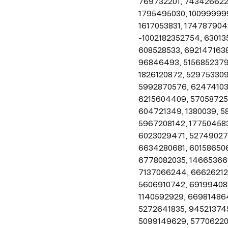
769732201, 7434266220
1795495030, 100999999
1617053831, 174787904
-1002182352754, 63013
608528533, 6921471638
96846493, 5156852379,
1826120872, 529753309
5992870576, 624741035
6215604409, 570587257
604721349, 1380039, 5
5967208142, 177504583
6023029471, 527490275
6634280681, 601586506
6778082035, 146653669
7137066244, 666262129
5606910742, 691994088
1140592929, 669814864
5272641835, 945213745
5099149629, 577062206