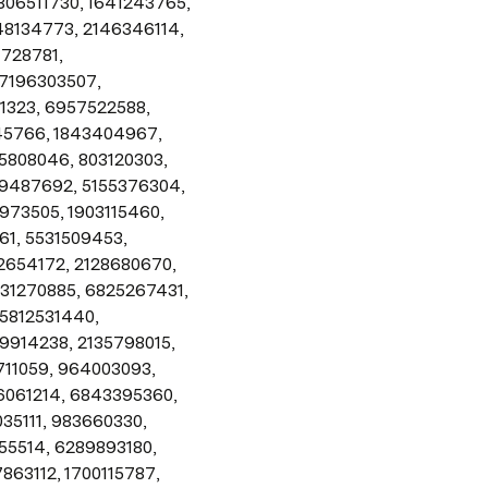
06511730, 1641243765, 
8134773, 2146346114, 
728781, 
7196303507, 
1323, 6957522588, 
5766, 1843404967, 
808046, 803120303, 
9487692, 5155376304, 
73505, 1903115460, 
1, 5531509453, 
654172, 2128680670, 
31270885, 6825267431, 
5812531440, 
914238, 2135798015, 
11059, 964003093, 
061214, 6843395360, 
5111, 983660330, 
5514, 6289893180, 
3112, 1700115787, 