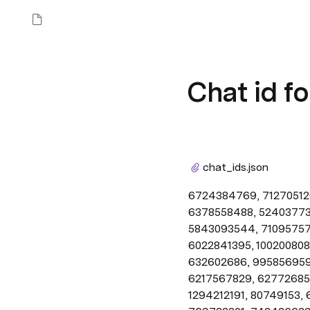
Chat id fo
chat_ids.
json
6724384769, 712705126
6378558488, 524037737
5843093544, 710957572
6022841395, 100200808
632602686, 995856959,
6217567829, 627726856
1294212191, 80749153, 