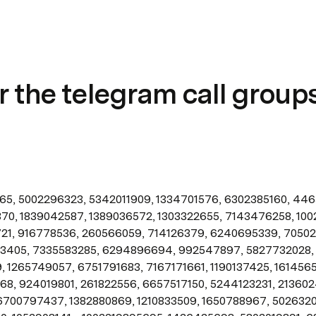
r the telegram call group
5, 5002296323, 5342011909, 1334701576, 6302385160, 4465
0, 1839042587, 1389036572, 1303322655, 7143476258, 100
1, 916778536, 260566059, 714126379, 6240695339, 70502
3405, 7335583285, 6294896694, 992547897, 5827732028, 
 1265749057, 6751791683, 7167171661, 1190137425, 1614565
8, 924019801, 261822556, 6657517150, 5244123231, 213602
6700797437, 1382880869, 1210833509, 1650788967, 50263203