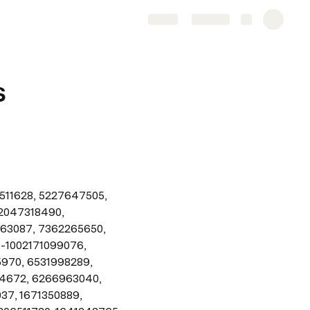
Share
Explore
s
11628, 5227647505, 
2047318490, 
63087, 7362265650, 
-1002171099076, 
970, 6531998289, 
4672, 6266963040, 
7, 1671350889, 