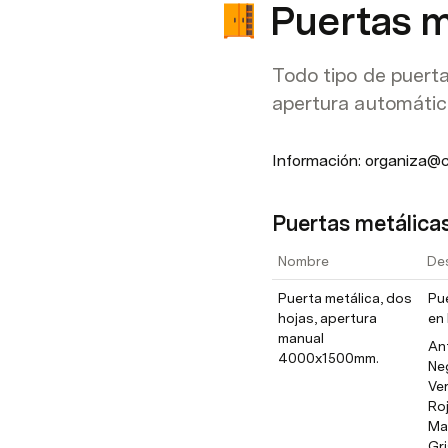
Puertas m
Todo tipo de puerta
apertura automátic
Información: organiza@
Puertas metálica
Nombre
De
Puerta metálica, dos 
Pue
hojas, apertura 
en 
manual 
Ant
4000x1500mm.
Ne
Ve
Roj
Ma
Gr