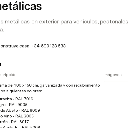
etálicas
s metálicas en exterior para vehículos, peatonale
a.
construye.casa; +34 690 123 533
s
scripción
Imágenes
rta de 400 x 150 cm, galvanizada y con recubrimiento 
los siguientes colores:
racita - RAL 7016

gro - RAL 9005

rde Abeto - RAL 6009

o Vino - RAL 3005

rrón - RAL 8017

is Azulado - RAL 5008
