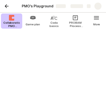
PMO's Playground
Share
Explore
PROBAM 프로젝트 수행 프
Collaboration
Coda
PROBAM
Game plan
More
PMO
basics
Process
로세스 구성체계
Business
List
Plan.
Project Basic Management(PROBAM) 프로젝트 수
행 가이드는 아래와 같은 구성 체계를 가지고 있습니
다.
PROBAM 구성 체계
Mega Process : 5개
Subject Process : 23개