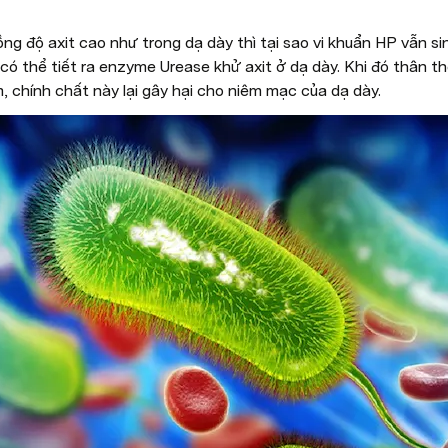
ồng độ axit cao như trong dạ dày thì tại sao vi khuẩn HP vẫn sin
 có thể tiết ra enzyme Urease khử axit ở dạ dày. Khi đó thân thể
, chính chất này lại gây hại cho niêm mạc của dạ dày. 